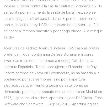
aperturas - Red ILCE 1.c4 que se conoce como Apertura
Inglesa. El peón controla la casilla central d5 y domina b5. No
se facilita por el momento la salida de los alﬁ les, sólo se
abre la diagonal d1-a4 para la dama. El primer movimiento
con el caballo de rey 1.Cf3, se conoce como Apertu-ra Reti,
en honor al famoso maestro y pedagogo checo. A la vez que
se de-
Aberturas de Xadrez: Abertura Inglesa 1. e5 caso as pretas
pretendam jogar contra uma Defesa Siciliana em cores
invertidas (mas com um tempo a menos) Celadas en la
apertura Española | Todo sobre ajedrez El nombre de Ruy
López, párroco de Zafra en Extremadura, no ha pasado a la
posteridad por sus sermones, sino por la apertura
ajedrecística que inventó; a pesar de esto, como se
demuestra por un campeonato que se celebró en Madrid en
1575, jugaba mal al ajedrez. Apertura Inglesa Pdf Gratis - Free
Software and Shareware ... Sep 20, 2016 · Apertura Inglesa,