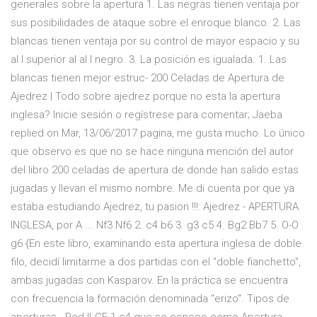
generales sobre la apertura 1. Las negras tienen ventaja por
sus posibilidades de ataque sobre el enroque blanco. 2. Las
blancas tienen ventaja por su control de mayor espacio y su
al l superior al al l negro. 3. La posición es igualada. 1. Las
blancas tienen mejor estruc- 200 Celadas de Apertura de
Ajedrez | Todo sobre ajedrez porque no esta la apertura
inglesa? Inicie sesión o regístrese para comentar; Jaeba
replied on Mar, 13/06/2017 pagina, me gusta mucho. Lo único
que observo es que no se hace ninguna mención del autor
del libro 200 celadas de apertura de donde han salido estas
jugadas y llevan el mismo nombre. Me di cuenta por que ya
estaba estudiando Ajedrez, tu pasion !!!: Ajedrez - APERTURA
INGLESA, por A ... Nf3 Nf6 2. c4 b6 3. g3 c5 4. Bg2 Bb7 5. O-O
g6 {En este libro, examinando esta apertura inglesa de doble
filo, decidí limitarme a dos partidas con el "doble fianchetto",
ambas jugadas con Kasparov. En la práctica se encuentra
con frecuencia la formación denominada "erizo". Tipos de