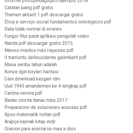
Informe psicopedagogico ejemplo 2018
Catatan juang pdf gratis
Themen aktuell 1 pdf descargar gratis
Ética e serviço social fundamentos ontológicos pdf
Data tidak normal di eviews
Fungsi fitur pada aplikasi pengolah video
Nanda pdf descargar gratis 2015
Menos miedos más riquezas pdf
Il tramonto delloccidente galimberti pdf
Masa seribu tahun adalah
Konya ılgın köyleri haritası
Cara download keygen idm
Uud 1945 amandemen ke 4 lengkap pdf
Cartina verona pdf
Badan otorita danau toba 2017
Preparacion de soluciones acuosas pdf
Kpss matematik notları pdf
Arapça kaynak kitap indir
Oracion para acercarse mas a dios