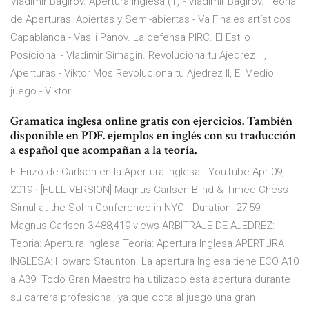
Vladimir Bagirov. Apertura Inglesa (1) - Vladimir Bagirov. Teoría
de Aperturas: Abiertas y Semi-abiertas - Va Finales artísticos.
Capablanca - Vasili Panov. La defensa PIRC. El Estilo
Posicional - Vladimir Simagin. Revoluciona tu Ajedrez III,
Aperturas - Viktor Mos Revoluciona tu Ajedrez II, El Medio
juego - Viktor
Gramatica inglesa online gratis con ejercicios. También
disponible en PDF. ejemplos en inglés con su traducción
a español que acompañan a la teoría.
El Erizo de Carlsen en la Apertura Inglesa - YouTube Apr 09,
2019 · [FULL VERSION] Magnus Carlsen Blind & Timed Chess
Simul at the Sohn Conference in NYC - Duration: 27:59.
Magnus Carlsen 3,488,419 views ARBITRAJE DE AJEDREZ:
Teoria: Apertura Inglesa Teoria: Apertura Inglesa APERTURA
INGLESA: Howard Staunton. La apertura Inglesa tiene ECO A10
a A39. Todo Gran Maestro ha utilizado esta apertura durante
su carrera profesional, ya que dota al juego una gran