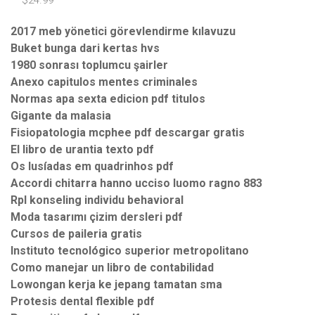
— $24.99
2017 meb yönetici görevlendirme kılavuzu
Buket bunga dari kertas hvs
1980 sonrası toplumcu şairler
Anexo capitulos mentes criminales
Normas apa sexta edicion pdf titulos
Gigante da malasia
Fisiopatologia mcphee pdf descargar gratis
El libro de urantia texto pdf
Os lusíadas em quadrinhos pdf
Accordi chitarra hanno ucciso luomo ragno 883
Rpl konseling individu behavioral
Moda tasarımı çizim dersleri pdf
Cursos de paileria gratis
Instituto tecnológico superior metropolitano
Como manejar un libro de contabilidad
Lowongan kerja ke jepang tamatan sma
Protesis dental flexible pdf