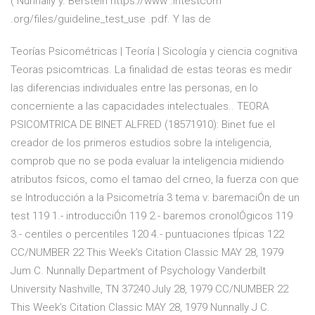
( Nunnally y. Berstein https://www .intestcom
.org/files/guideline_test_use .pdf. Y las de
Teorías Psicométricas | Teoría | Sicología y ciencia cognitiva
Teoras psicomtricas. La finalidad de estas teoras es medir
las diferencias individuales entre las personas, en lo
concerniente a las capacidades intelectuales.. TEORA
PSICOMTRICA DE BINET ALFRED (18571910): Binet fue el
creador de los primeros estudios sobre la inteligencia,
comprob que no se poda evaluar la inteligencia midiendo
atributos fsicos, como el tamao del crneo, la fuerza con que
se Introducción a la Psicometría 3 tema v: baremaciÓn de un
test 119 1.- introducciÓn 119 2.- baremos cronolÓgicos 119
3.- centiles o percentiles 120 4.- puntuaciones tÍpicas 122
CC/NUMBER 22 This Week’s Citation Classic MAY 28, 1979
Jum C. Nunnally Department of Psychology Vanderbilt
University Nashville, TN 37240 July 28, 1979 CC/NUMBER 22
This Week’s Citation Classic MAY 28, 1979 Nunnally J C.