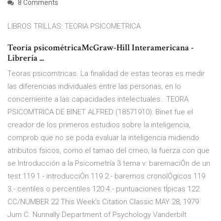
8 Comments
LIBROS TRILLAS: TEORIA PSICOMETRICA
Teoría psicométricaMcGraw-Hill Interamericana -
Librería ...
Teoras psicomtricas. La finalidad de estas teoras es medir
las diferencias individuales entre las personas, en lo
concerniente a las capacidades intelectuales.. TEORA
PSICOMTRICA DE BINET ALFRED (18571910): Binet fue el
creador de los primeros estudios sobre la inteligencia,
comprob que no se poda evaluar la inteligencia midiendo
atributos fsicos, como el tamao del crneo, la fuerza con que
se Introducción a la Psicometría 3 tema v: baremaciÓn de un
test 119 1.- introducciÓn 119 2.- baremos cronolÓgicos 119
3.- centiles o percentiles 120 4.- puntuaciones tÍpicas 122
CC/NUMBER 22 This Week’s Citation Classic MAY 28, 1979
Jum C. Nunnally Department of Psychology Vanderbilt