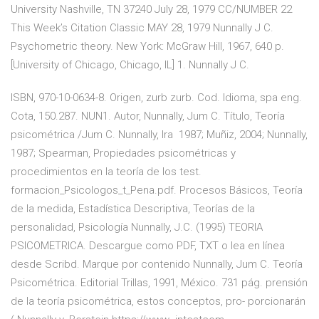
University Nashville, TN 37240 July 28, 1979 CC/NUMBER 22
This Week’s Citation Classic MAY 28, 1979 Nunnally J C.
Psychometric theory. New York: McGraw Hill, 1967, 640 p.
[University of Chicago, Chicago, IL] 1. Nunnally J C.
ISBN, 970-10-0634-8. Origen, zurb zurb. Cod. Idioma, spa eng.
Cota, 150.287. NUN1. Autor, Nunnally, Jum C. Título, Teoría
psicométrica /Jum C. Nunnally, Ira 1987; Muñiz, 2004; Nunnally,
1987; Spearman, Propiedades psicométricas y
procedimientos en la teoría de los test.
formacion_Psicologos_t_Pena.pdf. Procesos Básicos, Teoría
de la medida, Estadística Descriptiva, Teorías de la
personalidad, Psicología Nunnally, J.C. (1995) TEORIA
PSICOMETRICA. Descargue como PDF, TXT o lea en línea
desde Scribd. Marque por contenido Nunnally, Jum C. Teoría
Psicométrica. Editorial Trillas, 1991, México. 731 pág. prensión
de la teoría psicométrica, estos conceptos, pro- porcionarán