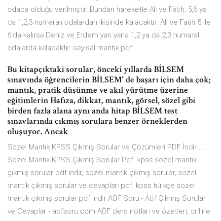
odada olduğu verilmiştir. Bundan hareketle Ali ve Fatih; 5,6 ya
da 1,2,3 numaralı odalardan ikisinde kalacaktır. Ali ve Fatih 5 ile
6’da kalırsa Deniz ve Erdem yan yana 1,2 ya da 2,3 numaralı
odalarda kalacaktır. sayısal mantık pdf
Bu kitapçıktaki sorular, önceki yıllarda BİLSEM
sınavında öğrencilerin BİLSEM' de başarı için daha çok;
mantık, pratik düşünme ve akıl yürütme üzerine
eğitimlerin Hafıza, dikkat, mantık, görsel, sözel gibi
birden fazla alana aynı anda hitap BİLSEM test
sınavlarında çıkmış sorulara benzer örneklerden
oluşuyor. Ancak
Sözel Mantık KPSS Çıkmış Sorular ve Çözümleri PDF İndir ...
Sözel Mantık KPSS Çıkmış Sorular Pdf. kpss sözel mantık
çıkmış sorular pdf indir, sözel mantık çıkmış sorular, sözel
mantık çıkmış sorular ve cevapları pdf, kpss türkçe sözel
mantık çıkmış sorular pdf indir AÖF Soru - Aöf Çıkmış Sorular
ve Cevaplar - aofsoru.com AÖF ders notları ve özetleri, online