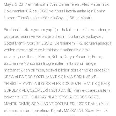
Mayıs 6, 2017 emrah sahin Ales Denemeleri , Ales Matematik
Dokümanları 0 Ales , DGS, ve Kpss Hazırlananlar için Benim
Hocam Tüm Sınavlara Yönelik Sayısal Sözel Mantık ...
Bir dahaki sefere yorum yaptığımda kullanılmak üzere adımı, e-
posta adresimi ve web site adresimi bu tarayıcıya kaydet.
Sözel Mantık Soruları LGS 2 | Dershanem 1 -2. soruları aşağıda
verilen metne göre ve birbirinden bağımsız olarak
cevaplayınız. İhsan, Kerem, Kübra, Derya, Yasemin, Em­re,
Batuhan ve Yonca isimli öğrenciler hafta sonu Türkçe,
matematik, fen bilimleri, sos­yal bilgiler derslerine çalışacaktır.
KPSS ALES DGS SÖZEL MANTIK ÇIKMIŞ SORULAR VE …
YEDİİKLİM YAYINLARI KPSS ALES DGS SÖZEL MANTIK ÇIKMIŞ
SORULAR VE ÇÖZÜMLERİ ( 2019 DAHİL) Yeni e-ticaret sistemi
paketiniz. YEDİİKLİM YAYINLARI KPSS ALES DGS SÖZEL
MANTIK ÇIKMIŞ SORULAR VE ÇÖZÜMLERİ ( 2019 DAHİL) Yeni
e-ticaret sistemi paketiniz. Kapat ; MARKALAR. Sözel Mantık