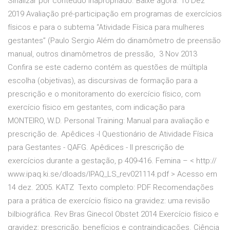
Sinalizar por conteúdo inapropriado. Baixe agora. 10 Dez
2019 Avaliação pré-participação em programas de exercícios
físicos e para o subtema “Atividade Física para mulheres
gestantes” (Paulo Sergio Além do dinamômetro de preensão
manual, outros dinamômetros de pressão, 3 Nov 2013
Confira se este caderno contém as questões de múltipla
escolha (objetivas), as discursivas de formação para a
prescrição e o monitoramento do exercício físico, com
exercício físico em gestantes, com indicação para
MONTEIRO, W.D. Personal Training: Manual para avaliação e
prescrição de. Apêdices -I Questionário de Atividade Física
para Gestantes - QAFG. Apêdices - II prescrição de
exercícios durante a gestação, p 409-416. Femina – < http://
www.ipaq.ki.se/dloads/IPAQ_LS_rev021114.pdf > Acesso em
14 dez. 2005. KATZ Texto completo: PDF Recomendações
para a prática de exercício físico na gravidez: uma revisão
bilbiográfica. Rev Bras Ginecol Obstet 2014 Exercício físico e
gravidez: prescrição, benefícios e contraindicações. Ciência