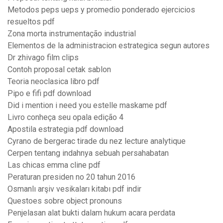
Metodos peps ueps y promedio ponderado ejercicios
resueltos pdf
Zona morta instrumentação industrial
Elementos de la administracion estrategica segun autores
Dr zhivago film clips
Contoh proposal cetak sablon
Teoria neoclasica libro pdf
Pipo e fifi pdf download
Did i mention i need you estelle maskame pdf
Livro conheça seu opala edição 4
Apostila estrategia pdf download
Cyrano de bergerac tirade du nez lecture analytique
Cerpen tentang indahnya sebuah persahabatan
Las chicas emma cline pdf
Peraturan presiden no 20 tahun 2016
Osmanlı arşiv vesikaları kitabı pdf indir
Questoes sobre object pronouns
Penjelasan alat bukti dalam hukum acara perdata