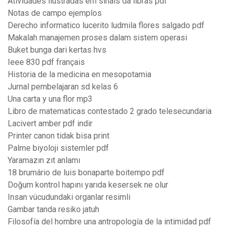
Atividades ilustradas em sinais da libras pdf
Notas de campo ejemplos
Derecho informatico lucerito ludmila flores salgado pdf
Makalah manajemen proses dalam sistem operasi
Buket bunga dari kertas hvs
Ieee 830 pdf français
Historia de la medicina en mesopotamia
Jurnal pembelajaran sd kelas 6
Una carta y una flor mp3
Libro de matematicas contestado 2 grado telesecundaria
Lacivert amber pdf indir
Printer canon tidak bisa print
Palme biyoloji sistemler pdf
Yaramazın zıt anlamı
18 brumário de luis bonaparte boitempo pdf
Doğum kontrol hapını yarıda kesersek ne olur
Insan vücudundaki organlar resimli
Gambar tanda resiko jatuh
Filosofía del hombre una antropología de la intimidad pdf